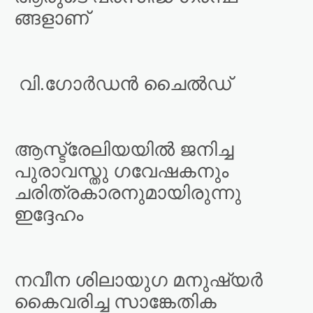
ങ്ങളാണ്
വി.ഗോർഡൻ ചൈൽഡ്
ആസ്ട്രേലിയയിൽ ജനിച്ച
പുരാവസ്തു ഗവേഷകനും
ചരിത്രകാരനുമായിരുന്നു
ഇദ്ദേഹം
നവീന ശിലായുഗ മനുഷ്യർ
കൈവരിച്ച സാങ്കേതിക