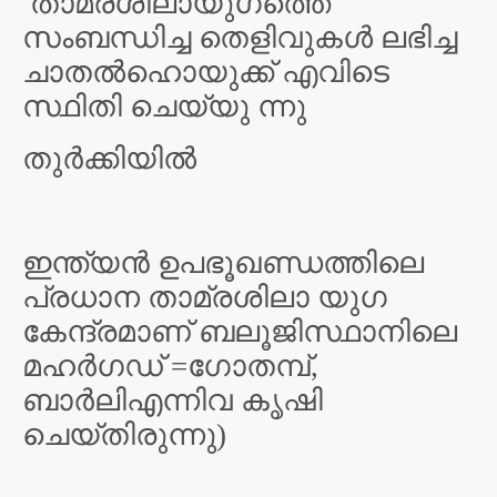
താമ്രശിലായുഗത്തെ
സംബന്ധിച്ച തെളിവുകൾ ലഭിച്ച
ചാതൽഹൊയുക്ക് എവിടെ
സ്ഥിതി ചെയ്യു ന്നു
തുർക്കിയിൽ
ഇന്ത്യൻ ഉപഭൂഖണ്ഡത്തിലെ
പ്രധാന താമ്രശിലാ യുഗ
കേന്ദ്രമാണ് ബലൂജിസ്ഥാനിലെ
മഹർഗഡ് =ഗോതമ്പ്,
ബാർലിഎന്നിവ കൃഷി
ചെയ്തിരുന്നു)