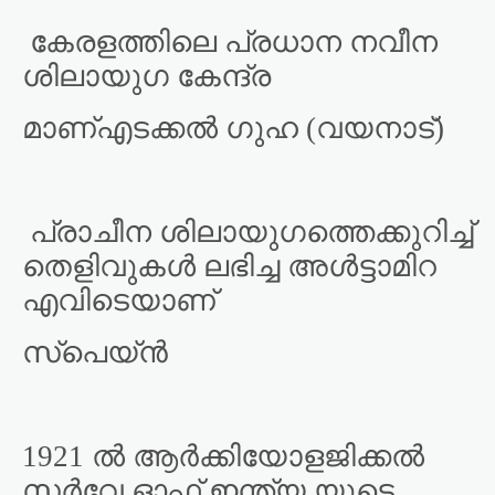
കേരളത്തിലെ പ്രധാന നവീന
ശിലായുഗ കേന്ദ്ര
മാണ്എടക്കൽ ഗുഹ (വയനാട്)
പ്രാചീന ശിലായുഗത്തെക്കുറിച്ച്
തെളിവുകൾ ലഭിച്ച അൾട്ടാമിറ
എവിടെയാണ്
സ്പെയ്ൻ
1921 ൽ ആർക്കിയോളജിക്കൽ
സർവേ ഓഫ് ഇന്ത്യ യുടെ