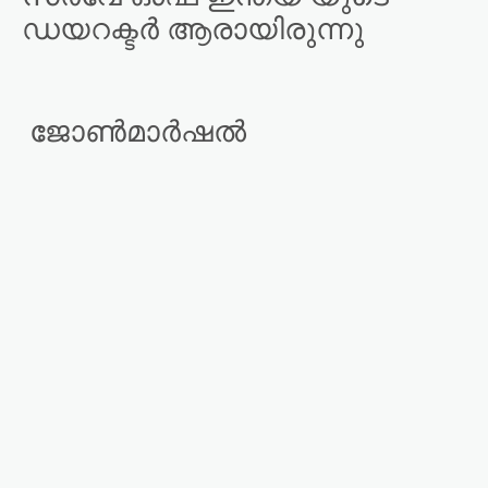
ഡയറക്ടർ ആരായിരുന്നു
ജോൺമാർഷൽ