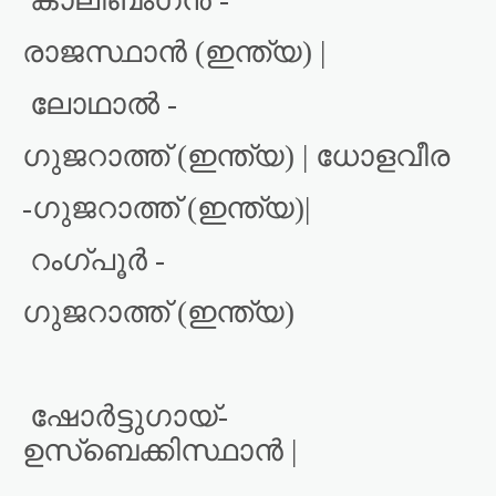
കാലിബംഗൻ -
രാജസ്ഥാൻ (ഇന്ത്യ) |
ലോഥാൽ -
ഗുജറാത്ത് (ഇന്ത്യ) | ധോളവീര
-ഗുജറാത്ത് (ഇന്ത്യ)|
റംഗ്പൂർ -
ഗുജറാത്ത് (ഇന്ത്യ)
ഷോർട്ടുഗായ്-
ഉസ്ബെക്കിസ്ഥാൻ |