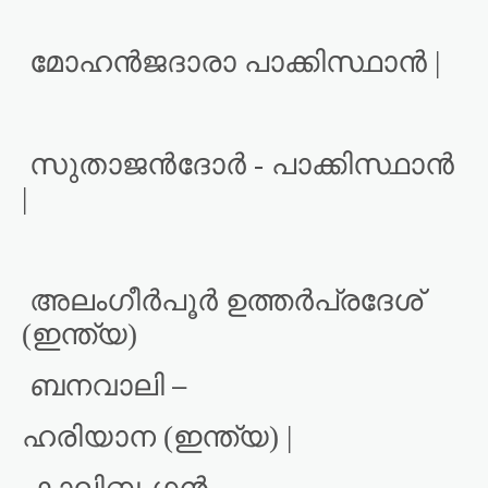
മോഹൻജദാരാ പാക്കിസ്ഥാൻ |
സുതാജൻദോർ - പാക്കിസ്ഥാൻ
|
അലംഗീർപൂർ ഉത്തർപ്രദേശ്
(ഇന്ത്യ)
–
ബനവാലി
ഹരിയാന (ഇന്ത്യ) |