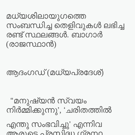
മധ്യശിലായുഗത്തെ
സംബന്ധിച്ച തെളിവുകൾ ലഭിച്ച
രണ്ട് സ്ഥലങ്ങൾ. ബാഗാർ
(രാജസ്ഥാൻ)
ആദംഗഡ് (മധ്യപ്രദേശ്)
“
മനുഷ്യൻ സ്വയം
’
‘
നിർമ്മിക്കുന്നു
,
ചരിതത്തിൽ
’
എന്തു സംഭവിച്ചു
എന്നിവ
ആരുടെ പ്രസിദ്ധ ഗ്രന്ഥ