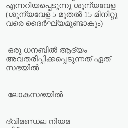
എന്നറിയപ്പെടുന്നു ശൂന്യവേള
(ശൂന്യവേള 5 മുതൽ 15 മിനിറ്റു
വരെ ദൈർഘ്യമുണ്ടാകും)
ഒരു ധനബിൽ ആദ്യം
അവതരിപ്പിക്കപ്പെടുന്നത് ഏത്
സഭയിൽ
ലോകസഭയിൽ
ദ്വിമണ്ഡല നിയമ