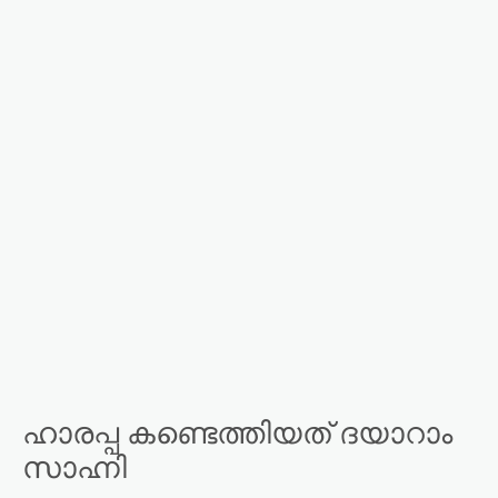
ഹാരപ്പ കണ്ടെത്തിയത് ദയാറാം
സാഹ്നി