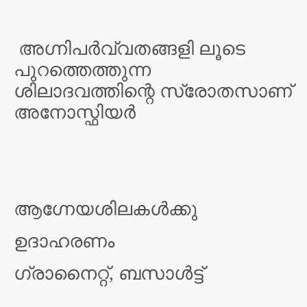
അഗ്നിപർവ്വതങ്ങളി ലൂടെ
പുറത്തെത്തുന്ന
ശിലാദവത്തിന്റെ സ്രോതസാണ്
അനോസ്ഫിയർ
ആഗ്നേയശിലകൾക്കു
ഉദാഹരണം
ഗ്രാനൈറ്റ്, ബസാൾട്ട്