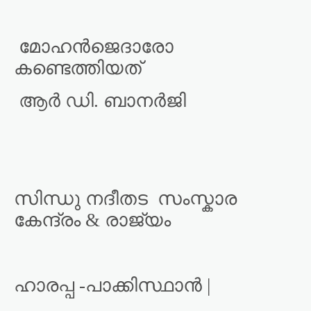
മോഹൻജെദാരോ
കണ്ടെത്തിയത്
ആർ ഡി. ബാനർജി
സിന്ധു നദീതട
സംസ്കാര
കേന്ദ്രം & രാജ്യം
ഹാരപ്പ -പാക്കിസ്ഥാൻ |