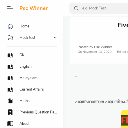
Psc Winner
Fiv
Home
Mock test
Posted by
Psc Winner
On
November 13, 2020
GK
English
..
Malayalam
Current Affairs
Maths
പഞ്ചവത്സര പദ്ധതിക
Previous Question Papers
About