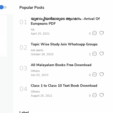
Popular Posts
യൂറോപ്പിയൻമാരുടെ ആഗമനം -Arrival Of
Europeans PDF
Gk
April 25, 2021
0
Topic Wise Study Join Whatsapp Groups
Job alerts
October 28, 2020
2
All Malayalam Books Free Download
Others
July 02, 2023
0
Class 1 to Class 10 Text Book Download
Others
August 25, 2021
0
Label