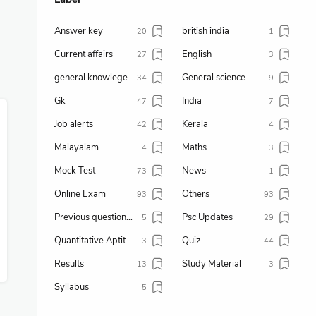
Answer key
british india
20
1
Current affairs
English
27
3
general knowlege
General science
34
9
Gk
India
47
7
Job alerts
Kerala
42
4
Malayalam
Maths
4
3
Mock Test
News
73
1
Online Exam
Others
93
93
Previous question paper
Psc Updates
5
29
Quantitative Aptitude
Quiz
3
44
Results
Study Material
13
3
Syllabus
5