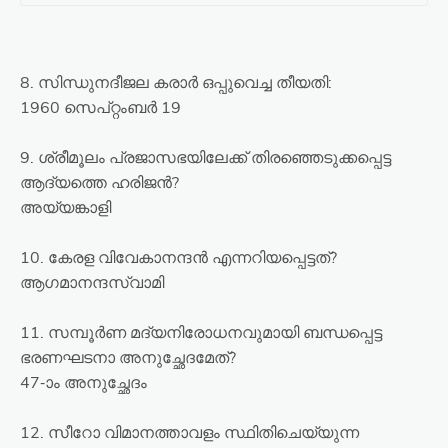
8. സിന്ധുനദീജല കരാർ ഒപ്പുവെച്ച തീയതി:
1960 സെപ്റ്റംബർ 19
9. ശ്രീമൂലം പ്രജാസഭയിലേക്ക് തിരഞ്ഞെടുക്കപ്പെട്ട
ആദ്യത്തെ ഹരിജൻ?
അയ്യങ്കാളി
10. കേരള വിവേകാനന്ദൻ എന്നറിയപ്പെട്ടത്?
ആഗമാനന്ദസ്വാമി
11. സമ്പൂർണ മദ്യനിരോധനവുമായി ബന്ധപ്പെട്ട
ഭരണഘടനാ അനുച്ഛേദമേത്?
47-ാം അനുച്ഛേദം
12. സീറോ വിമാനത്താവളം സ്ഥിതിചെയ്യുന്ന