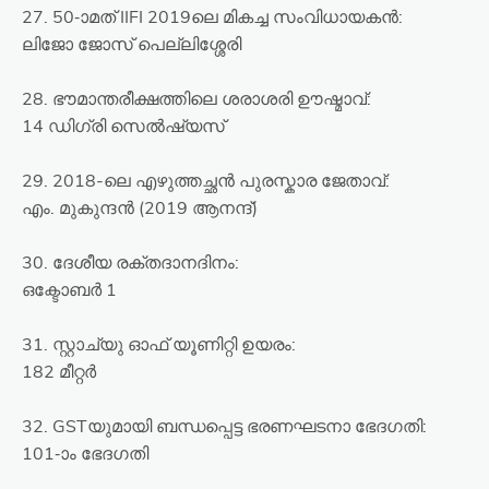
27. 50-ാമത് IIFI 2019ലെ മികച്ച സംവിധായകൻ:
ലിജോ ജോസ് പെല്ലിശ്ശേരി
28. ഭൗമാന്തരീക്ഷത്തിലെ ശരാശരി ഊഷ്മാവ്:
14 ഡിഗ്രി സെൽഷ്യസ്
29. 2018-ലെ എഴുത്തച്ഛൻ പുരസ്കാര ജേതാവ്:
എം. മുകുന്ദൻ (2019 ആനന്ദ്)
30. ദേശീയ രക്തദാനദിനം:
ഒക്ടോബർ 1
31. സ്റ്റാച്യു ഓഫ് യൂണിറ്റി ഉയരം:
182 മീറ്റർ
32. GSTയുമായി ബന്ധപ്പെട്ട ഭരണഘടനാ ഭേദഗതി:
101-ാം ഭേദഗതി