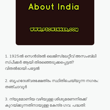
1. 1925ൽ സെൻട്രൽ ലെജിസ്ലേറ്റീവ് അസംബ്ലി
സ്പീക്കർ ആയി തിരഞ്ഞെടുക്കപ്പെട്ടത്?
വിതൽഭായി പട്ടേൽ
2. ബൃഹദേശ്വരക്ഷേത്രം സ്ഥിതിചെയ്യുന്ന നഗരം:
തഞ്ചാവൂർ
3. ന്യൂമോണിയ വഴിയുള്ള ശിശുമരണനിരക്ക്
കുറയ്ക്കുന്നതിനായുള്ള കേന്ദ്ര ഗവ. പദ്ധതി: