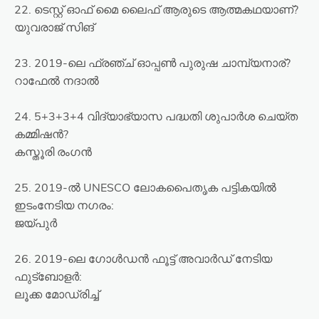
22. ടെസ്റ്റ് ഓഫ് മൈ ലൈഫ് ആരുടെ ആത്മകഥയാണ്?
യുവരാജ് സിങ്
23. 2019-ലെ ഫ്രഞ്ച് ഓപ്പൺ പുരുഷ ചാമ്പ്യനാര്?
റാഫേൽ നദാൽ
24. 5+3+3+4 വിദ്യാഭ്യാസ പദ്ധതി ശുപാർശ ചെയ്ത
കമ്മിഷൻ?
കസ്തൂരി രംഗൻ
25. 2019-ൽ UNESCO ലോകപൈതൃക പട്ടികയിൽ
ഇടംനേടിയ നഗരം:
ജയ്പുർ
26. 2019-ലെ ഗോൾഡൻ ഫൂട്ട് അവാർഡ് നേടിയ
ഫുട്ബോളർ:
ലൂക്ക മോഡ്രിച്ച്