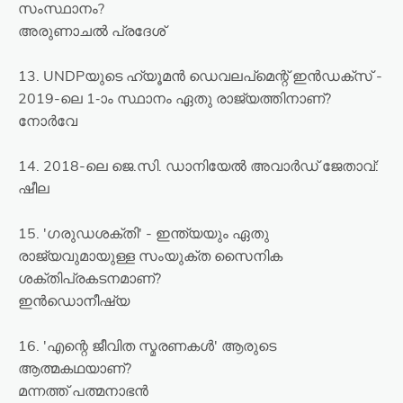
സംസ്ഥാനം?
അരുണാചൽ പ്രദേശ്
13. UNDPയുടെ ഹ്യൂമൻ ഡെവലപ്മെന്റ് ഇൻഡക്സ് -
2019-ലെ 1-ാം സ്ഥാനം ഏതു രാജ്യത്തിനാണ്?
നോർവേ
14. 2018-ലെ ജെ.സി. ഡാനിയേൽ അവാർഡ് ജേതാവ്:
ഷീല
15. 'ഗരുഡശക്തി' - ഇന്ത്യയും ഏതു
രാജ്യവുമായുള്ള സംയുക്ത സൈനിക
ശക്തിപ്രകടനമാണ്?
ഇൻഡൊനീഷ്യ
16. 'എന്റെ ജീവിത സ്മരണകൾ' ആരുടെ
ആത്മകഥയാണ്?
മന്നത്ത് പത്മനാഭൻ