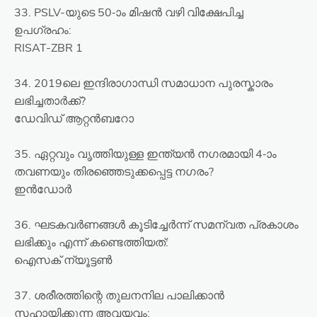
33. PSLV-യുടെ 50-ാം മിഷൻ വഴി വിക്ഷേപിച്ച
ഉപഗ്രഹം:
RISAT-ZBR 1
34. 2019ലെ ഇന്ദിരാഗാന്ധി സമാധാന പുരസ്കാരം
ലഭിച്ചതാർക്ക്?
ഡേവിഡ് ആറ്റൻബറോ
35. ഏറ്റവും വൃത്തിയുള്ള ഇന്ത്യൻ നഗരമായി 4-ാം
തവണയും തിരഞ്ഞെടുക്കപ്പെട്ട നഗരം?
ഇൻഡോർ
36. ഘടകവർണങ്ങൾ കൂടിച്ചേർന്ന് സമന്വത പ്രകാശം
ലഭിക്കും എന്ന് കണ്ടെത്തിയത്:
ഐസക് ന്യൂട്ടൺ
37. ശരീരത്തിന്റെ തുലനനില പാലിക്കാൻ
സഹായിക്കുന്ന അവയവം: