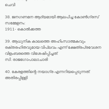
ചെവി
38. ജനഗണമന ആദ്യമായി ആലപിച്ച കോൺഗ്രസ്
സമ്മേളനം:
1911- കൊൽക്കത്ത
39. ആധുനിക കാലത്തെ അഹിംസാത്മകവും
രക്തരഹിതവുമായ വിപ്ലവം എന്ന് ക്ഷേത്രപ്രവേശന
വിളംബരത്തെ വിശേഷിപ്പിച്ചത്:
സി. രാജഗോപാലാചാരി
40. കേരളത്തിന്റെ നയാഗ്ര എന്നറിയപ്പെടുന്നത്:
അതിരപ്പിള്ളി