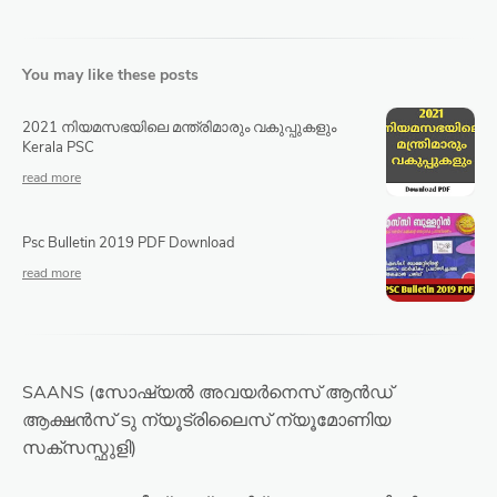
You may like these posts
2021 നിയമസഭയിലെ മന്ത്രിമാരും വകുപ്പുകളും
Kerala PSC
Psc Bulletin 2019 PDF Download
SAANS (സോഷ്യൽ അവയർനെസ് ആൻഡ്
ആക്ഷൻസ് ടു ന്യൂട്രിലൈസ് ന്യൂമോണിയ
സക്സസ്ഫുളി)