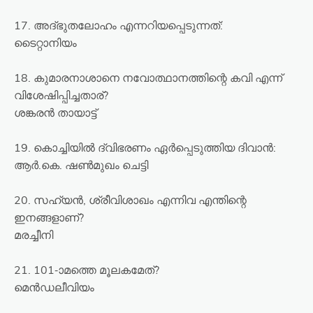
17. അദ്ഭുതലോഹം എന്നറിയപ്പെടുന്നത്:
ടൈറ്റാനിയം
18. കുമാരനാശാനെ നവോത്ഥാനത്തിന്റെ കവി എന്ന്
വിശേഷിപ്പിച്ചതാര്?
ശങ്കരൻ തായാട്ട്
19. കൊച്ചിയിൽ ദ്വിഭരണം ഏർപ്പെടുത്തിയ ദിവാൻ:
ആർ.കെ. ഷൺമുഖം ചെട്ടി
20. സഹ്യൻ, ശ്രീവിശാഖം എന്നിവ എന്തിന്റെ
ഇനങ്ങളാണ്?
മരച്ചീനി
21. 101-ാമത്തെ മൂലകമേത്?
മെൻഡലീവിയം