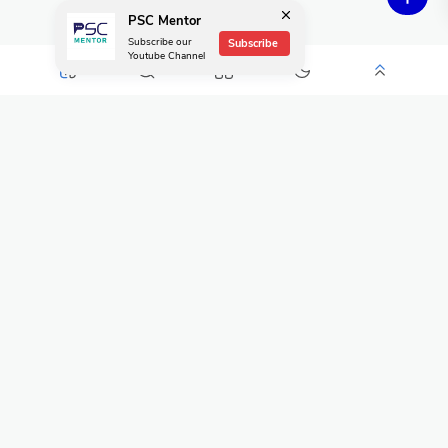
PSC Mentor
Subscribe our
Subscribe
Youtube Channel
Popular Posts
യൂറോപ്പിയൻമാരുടെ ആഗമനം -Arrival Of Europeans PDF
Gk
April 25, 2021
0
Topic Wise Study Join Whatsapp Groups
Job alerts
October 28, 2020
2
All Malayalam Books Free Download
Others
July 02, 2023
0
Class 1 to Class 10 Text Book Download
Others
August 25, 2021
0