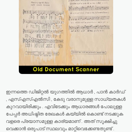
ഇന്നത്തെ ഡിജിറ്റൽ യുഗത്തിൽ ആധാർ , പാൻ കാർഡ്
, എസ്എസ്എൽസി , കേടു വരാനുമുള്ള സാധ്യതകൾ
കുറവായിരിക്കും . എവിടേക്കും ആധാരങ്ങൾ പോലുള്ള
പേപ്പർ അധിഷ്ഠിത രേഖകൾ കയ്യിൽ കൊണ്ട് നടക്കുക
വളരെ പ്രയാസമുള്ള കാര്യമാണ് . അത് സൂക്ഷിച്ചു
വെക്കാൻ ഒരുപാട് സ്ഥലവും മാറ്റിവെക്കേണ്ടതുണ്ട് .