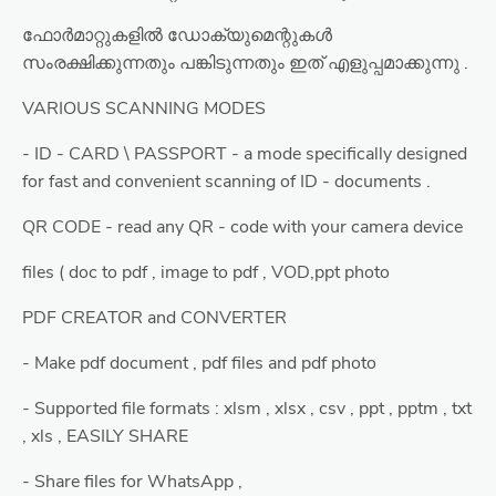
ഫോർമാറ്റുകളിൽ ഡോക്യുമെന്റുകൾ
സംരക്ഷിക്കുന്നതും പങ്കിടുന്നതും ഇത് എളുപ്പമാക്കുന്നു .
VARIOUS SCANNING MODES
- ID - CARD \ PASSPORT - a mode specifically designed
for fast and convenient scanning of ID - documents .
QR CODE - read any QR - code with your camera device
files ( doc to pdf , image to pdf , VOD,ppt photo
PDF CREATOR and CONVERTER
- Make pdf document , pdf files and pdf photo
- Supported file formats : xlsm , xlsx , csv , ppt , pptm , txt
, xls , EASILY SHARE
- Share files for WhatsApp ,