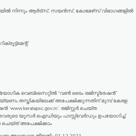
റിയിൽ നിന്നും ആർട്സ്, സയൻസ്, കോമേഴ്‌സ് വിഭാഗങ്ങളിൽ
ക്രൂട്ട്മെന്റ്
യോഗിക വെബ്സൈറ്റിൽ “വൺ ടൈം രജിസ്ട്രേഷൻ”
െയ്യണം തസ്തികയിലേക്ക് അപേക്ഷിക്കുന്നതിന് മുമ്പ് കേരള
 ‘www.keralapsc.gov.in’. രജിസ്റ്റർ ചെയ്ത
അവരുടെ യൂസർ ഐഡിയും പാസ്സ്‌വേർഡും ഉപയോഗിച്ച്
യ്ത് അപേക്ഷിക്കാം