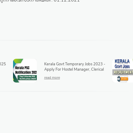
ുന്ന അവസാന തീയതി : 01.12.2021
2025
Kerala Govt Temporary Jobs 2023 -
Apply For Hostel Manager, Clerical
Assistant, Medical Officer, Lab
Technician & Other Posts