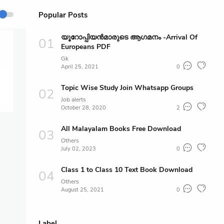
Popular Posts
യൂറോപ്പിയൻമാരുടെ ആഗമനം -Arrival Of
Europeans PDF
Gk
April 25, 2021
0
Topic Wise Study Join Whatsapp Groups
Job alerts
October 28, 2020
2
All Malayalam Books Free Download
Others
July 02, 2023
0
Class 1 to Class 10 Text Book Download
Others
August 25, 2021
0
Label