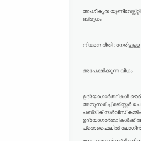
അംഗീകൃത യൂണിവേഴ്സിറ്
ബിരുധം
നിയമന രീതി : നേരിട്ടുള്ള റി
അപേക്ഷിക്കുന്ന വിധം
ഉദ്യോഗാർത്ഥികൾ ഔദ്
അനുസരിച്ച് രജിസ്റ്റർ ച
പബ്ലിക് സർവീസ് കമ്മീഷൻ
ഉദ്യോഗാർത്ഥികൾക്ക് 
പ്രൊഫൈലിൽ ലോഗിൻ ചെ