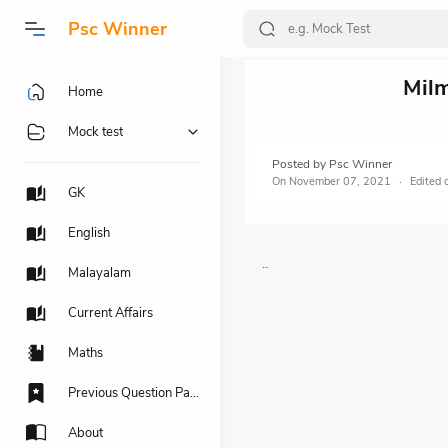
Psc Winner
Mil
Home
Mock test
Posted by
Psc Winner
On
November 07, 2021
GK
English
..
Malayalam
Current Affairs
Maths
Previous Question Papers
About