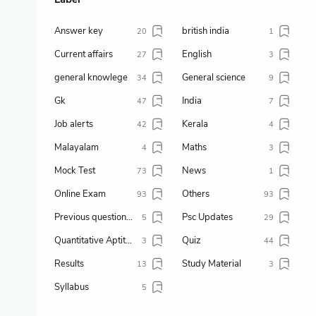
Answer key
british india
20
1
Current affairs
English
27
3
general knowlege
General science
34
9
Gk
India
47
7
Job alerts
Kerala
42
4
Malayalam
Maths
4
3
Mock Test
News
73
1
Online Exam
Others
93
93
Previous question paper
Psc Updates
5
29
Quantitative Aptitude
Quiz
3
44
Results
Study Material
13
3
Syllabus
5