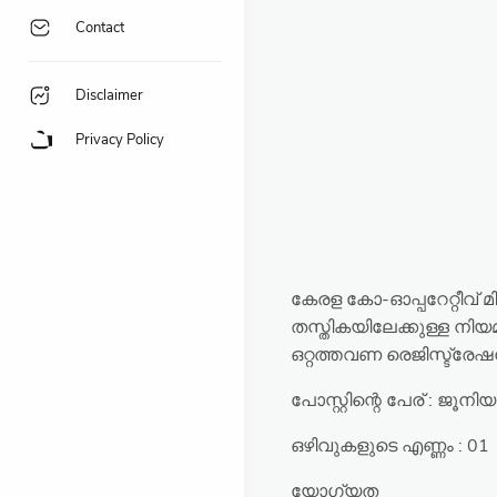
Contact
Disclaimer
Privacy Policy
കേരള കോ-ഓപ്പറേറ്റീവ് മ
തസ്തികയിലേക്കുള്ള നി
ഒറ്റത്തവണ രെജിസ്ട്ര
പോസ്റ്റിന്റെ പേര് : ജൂനിയർ
ഒഴിവുകളുടെ എണ്ണം : 01
യോഗ്യത