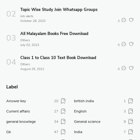
Topic Wise Study Join Whatsapp Groups
Job alerts
October 28, 2020
2
All Malayalam Books Free Download
Others
July 02, 2023
0
Class 1 to Class 10 Text Book Download
Others
August 25, 2021
0
Label
Answer key
british india
20
1
Current affairs
English
27
3
general knowlege
General science
34
9
Gk
India
47
7