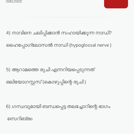
4) നാവിനെ ചലിപ്പിക്കാൻ സഹായിക്കുന്ന നാഡി?
ഹൈപ്പോഗ്ലോസൽ നാഡി (hypoglossal nerve )
5) ആറാമത്തെ രുചി എന്നറിയപ്പെടുന്നത്
ഒലിയോഗസ്റ്റസ് (കൊഴുപ്പിന്റെ രുചി )
6) ഗന്ധവുമായി ബന്ധപ്പെട്ട തലച്ചോറിന്റെ ഭാഗം
സെറിബ്രo