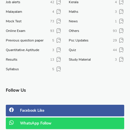
Job alerts
Kerala
42
4
Malayalam
Maths
4
3
Mock Test
News
73
1
Online Exam
Others
93
93
Previous question paper
Psc Updates
5
29
Quantitative Aptitude
Quiz
3
44
Results
Study Material
13
3
Syllabus
5
Follow Us
Facebook
Like
WhatsApp
Follow