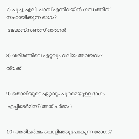
7) പൂച്ച, എലി, പാമ്പ് എന്നിവയിൽ ഗന്ധത്തിന്
സഹായിക്കുന്ന ഭാഗം?
ജേക്കബ്സൺസ് ഓർഗൻ
8) ശരീരത്തിലെ ഏറ്റവും വലിയ അവയവം?
ത്വക്ക്
9) തൊലിയുടെ ഏറ്റവും പുറമെയുള്ള ഭാഗം
എപ്പിടെർമിസ് (അതിചർമ്മം )
10) അതിചർമ്മം പൊളിഞ്ഞുപോകുന്ന രോഗം?