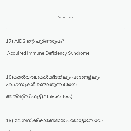
17) AIDS ന്റെ പൂർണരൂപം?
Acquired Immune Deficiency Syndrome
18)കാൽവിരലുകൾക്കിടയിലും പാദങ്ങളിലും
ഫoഗസുകൾ ഉണ്ടാക്കുന്ന രോഗം
അത്ലറ്റ്സ് ഫൂട്ട് (Athlete's foot)
19) മലമ്പനിക്ക് കാരണമായ പ്രോട്ടോസോവ?