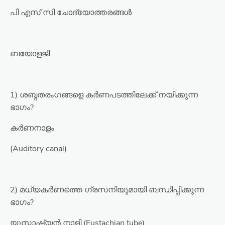
പി എസ് സി ചോദ്യോത്തരങ്ങൾ
ബയോളജി
1) ശബ്ദതരംഗങ്ങളെ കർണപടത്തിലേക്ക് നയിക്കുന്ന
ഭാഗം?
കർണനാളം
(Auditory canal)
2) മധ്യകർണത്തെ ഗ്രസനിയുമായി ബന്ധിപ്പിക്കുന്ന
ഭാഗം?
യൂസ്റ്റാഷ്യൻ നാളി (Eustachian tube)