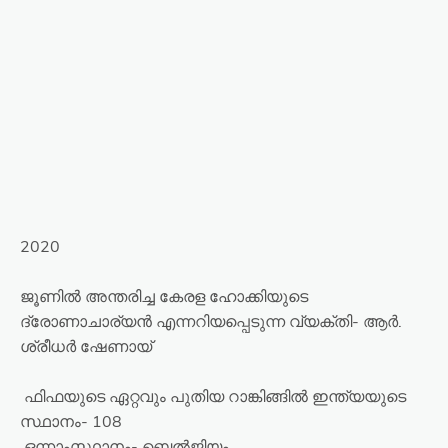
2020
ജൂണിൽ അന്തരിച്ച കേരള ഹോക്കിയുടെ
ദ്രോണാചാര്യൻ എന്നറിയപ്പെടുന്ന വ്യക്തി- ആർ.
ശ്രീധർ ഷേണായ്
ഫിഫയുടെ ഏറ്റവും പുതിയ റാങ്കിങ്ങിൽ ഇന്ത്യയുടെ
സ്ഥാനം- 108
ഒന്നാംസ്ഥാനം- ബെൽജിയം