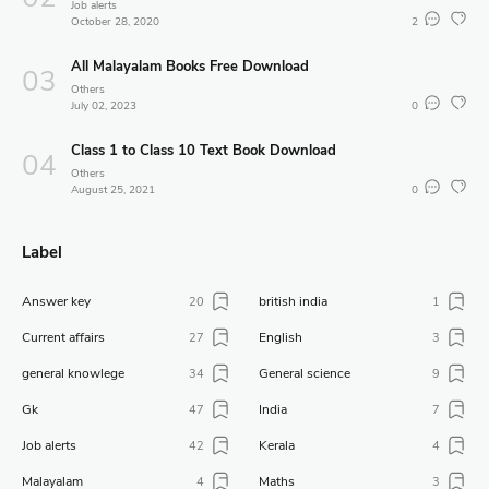
Job alerts
October 28, 2020
2
All Malayalam Books Free Download
Others
July 02, 2023
0
Class 1 to Class 10 Text Book Download
Others
August 25, 2021
0
Label
Answer key
british india
20
1
Current affairs
English
27
3
general knowlege
General science
34
9
Gk
India
47
7
Job alerts
Kerala
42
4
Malayalam
Maths
4
3