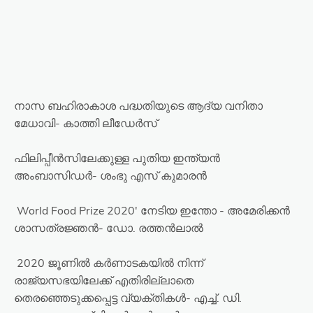
നാസ ബഹിരാകാശ പദ്ധതിയുടെ ആദ്യ വനിതാ
മേധാവി- കാത്തി ലീഡേർസ്
ഫിലിപ്പീൻസിലേക്കുള്ള പുതിയ ഇന്ത്യൻ
അംബാസിഡർ- ശംഭു എസ് കുമാരൻ
World Food Prize 2020' നേടിയ ഇന്തോ - അമേരിക്കൻ
ശാസത്രജ്ഞൻ- ഡോ. രത്തൻലാൽ
2020 ജൂണിൽ കർണാടകയിൽ നിന്ന്
രാജ്യസഭയിലേക്ക് എതിരില്ലാതെ
തെരഞ്ഞെടുക്കപ്പെട്ട വ്യക്തികൾ- എച്ച്. ഡി.