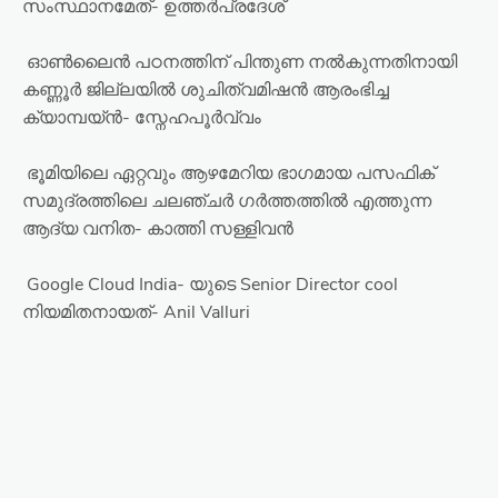
സംസ്ഥാനമേത്- ഉത്തർപ്രദേശ്
ഓൺലൈൻ പഠനത്തിന് പിന്തുണ നൽകുന്നതിനായി
കണ്ണൂർ ജില്ലയിൽ ശുചിത്വമിഷൻ ആരംഭിച്ച
ക്യാമ്പയ്ൻ- സ്നേഹപൂർവ്വം
ഭൂമിയിലെ ഏറ്റവും ആഴമേറിയ ഭാഗമായ പസഫിക്
സമുദ്രത്തിലെ ചലഞ്ചർ ഗർത്തത്തിൽ എത്തുന്ന
ആദ്യ വനിത- കാത്തി സള്ളിവൻ
Google Cloud India- യുടെ Senior Director cool
നിയമിതനായത്- Anil Valluri