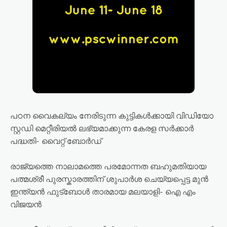
പഠന വൈകല്യം നേരിടുന്ന കുട്ടികൾക്കായി വിഡിയോ
സ്റ്റഡി മെറ്റീരിയൽ ലഭ്യമാക്കുന്ന കേരള സർക്കാർ
പദ്ധതി- വൈറ്റ് ബോർഡ്
രാജ്യത്തെ നാലാമത്തെ പരമോന്നത ബഹുമതിയായ
പത്മശ്രീ പുരസ്കാരത്തിന് ശുപാർശ ചെയ്യപ്പെട്ട മുൻ
ഇന്ത്യൻ ഫുട്ബോൾ താരമായ മലയാളി- ഐ എം
വിജയൻ