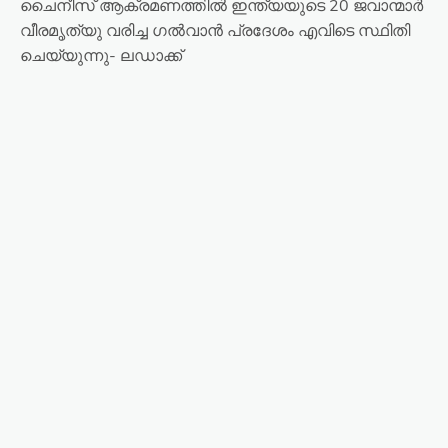
ചൈനീസ് ആക്രമണത്തിൽ ഇന്ത്യയുടെ 20 ജവാന്മാർ
വീരമൃത്യു വരിച്ച ഗൽവാൻ പ്രദേശം എവിടെ സ്ഥിതി
ചെയ്യുന്നു- ലഡാക്ക്