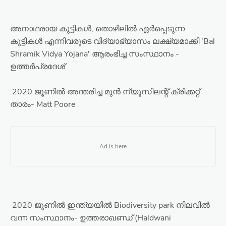
അനാഥരായ കുട്ടികൾ, തൊഴിലിൽ ഏർപ്പെടുന്ന
കുട്ടികൾ എന്നിവരുടെ വിദ്യാഭ്യാസം ലക്ഷ്യമാക്കി 'Bal
Shramik Vidya Yojana' ആരംഭിച്ച സംസ്ഥാനം -
ഉത്തർപ്രദേശ്
2020 ജൂണിൽ അന്തരിച്ച മുൻ ന്യൂസിലന്റ് ക്രിക്കറ്റ്
താരം- Matt Poore
2020 ജൂണിൽ ഇന്ത്യയിൽ Biodiversity park നിലവിൽ
വന്ന സംസ്ഥാനം- ഉത്തരാഖണ്ഡ് (Haldwani