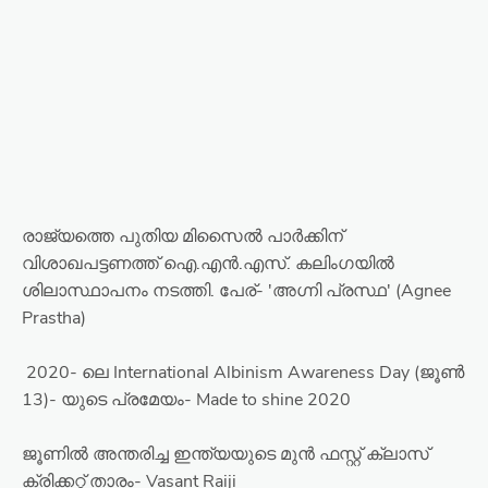
രാജ്യത്തെ പുതിയ മിസൈൽ പാർക്കിന്
വിശാഖപട്ടണത്ത് ഐ.എൻ.എസ്. കലിംഗയിൽ
ശിലാസ്ഥാപനം നടത്തി. പേര്- 'അഗ്നി പ്രസ്ഥ' (Agnee
Prastha)
2020- ലെ International Albinism Awareness Day (ജൂൺ
13)- യുടെ പ്രമേയം- Made to shine 2020
ജൂണിൽ അന്തരിച്ച ഇന്ത്യയുടെ മുൻ ഫസ്റ്റ് ക്ലാസ്
ക്രിക്കറ്റ് താരം- Vasant Raiji