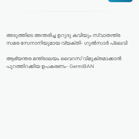
അടുത്തിടെ അന്തരിച്ച ഉറുദു കവിയും സ്വാതന്ത്ര
സമര സേനാനിയുമായ വ്യക്തി- ഗുൽസാർ പ്ലെവി
ആഭ്യന്തര മന്ത്രാലയം വൈറസ് വിമുക്തമാക്കാൻ
പുറത്തിറക്കിയ ഉപകരണം- GermiBAN