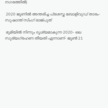
നഗരത്തിൽ)
2020 ജൂണിൽ അന്തരിച്ച പ്രശസ്ത ബോളിവുഡ് താരം-
സുഷാന്ത് സിംഗ് രാജ്പുത്
ഭൂമിയിൽ നിന്നും ദൃശ്യമാകുന്ന 2020- ലെ
സൂര്യഗ്രഹണ തീയതി ഏന്നാണ്- ജൂൺ 21