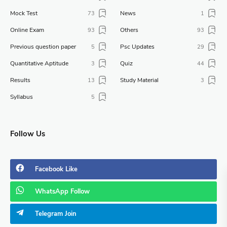
Mock Test
News
73
1
Online Exam
Others
93
93
Previous question paper
Psc Updates
5
29
Quantitative Aptitude
Quiz
3
44
Results
Study Material
13
3
Syllabus
5
Follow Us
Facebook
Like
WhatsApp
Follow
Telegram
Join