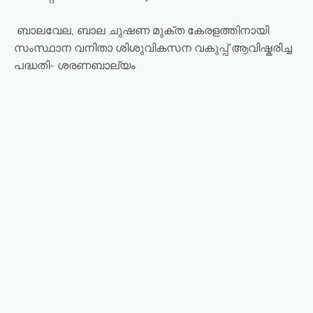
ബാലവേല, ബാല ചുഷണ മുക്ത കേരളത്തിനായി
സംസ്ഥാന വനിതാ ശിശുവികസന വകുപ്പ് ആവിഷ്കരിച്ച
പദ്ധതി- ശരണബാല്യം