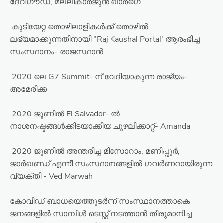
ദേവഗൗഡ, മല്ലികാർജുൻ ഖാർഗെ
കുടിയേറ്റ തൊഴിലാളികൾക്ക് തൊഴിൽ
ലഭ്യമാക്കുന്നതിനായി "Raj Kaushal Portal' ആരംഭിച്ച
സംസ്ഥാനം- രാജസ്ഥാൻ
2020 ലെ G7 Summit- ന് വേദിയാകുന്ന രാജ്യം-
അമേരിക്ക
2020 ജൂണിൽ El Salvador- ൽ
നാശനഷ്ടങ്ങൾക്കിടയാക്കിയ ചുഴലിക്കാറ്റ്- Amanda
2020 ജൂണിൽ അന്തരിച്ച മിസോറാം, മണിപ്പുർ,
ജാർഖണ്ഡ് എന്നീ സംസ്ഥാനങ്ങളിൽ ഗവർണറായിരുന്ന
വ്യക്തി - Ved Marwah
കോവിഡ് ബാധയെത്തുടർന്ന് സംസ്ഥാനത്താകെ
ജനങ്ങളിൽ സാമ്പിൾ ടെസ്റ്റ് നടത്താൻ തീരുമാനിച്ച